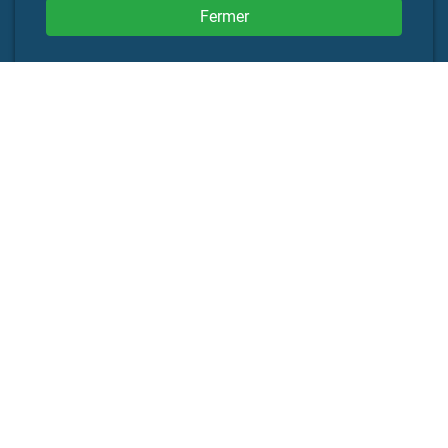
Fermer
Powered By:
Adresse
Eethuis Corner
Diest
Eduard Robeynslaan 1c